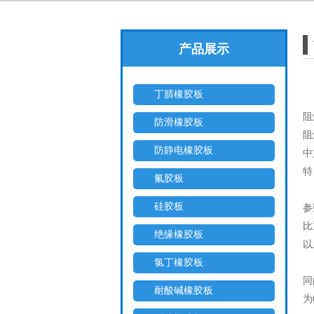
产品展示
丁腈橡胶板
阻
防滑橡胶板
阻
防静电橡胶板
中
特
氟胶板
硅胶板
参
比
绝缘橡胶板
以
氯丁橡胶板
同
耐酸碱橡胶板
为