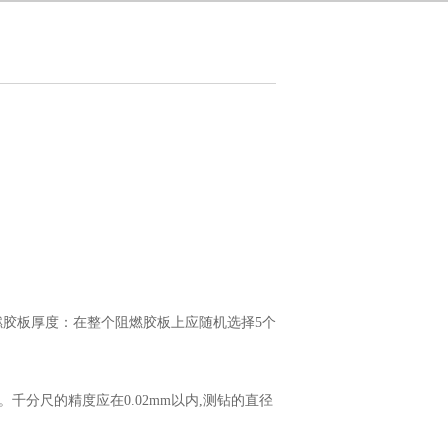
数≥28阻燃胶板厚度：在整个阻燃胶板上应随机选择5个
分尺的精度应在0.02mm以内,测钻的直径