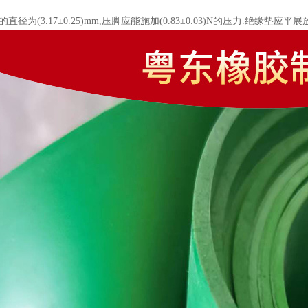
的直径为(3.17±0.25)mm,压脚应能施加(0.83±0.03)N的压力.绝缘