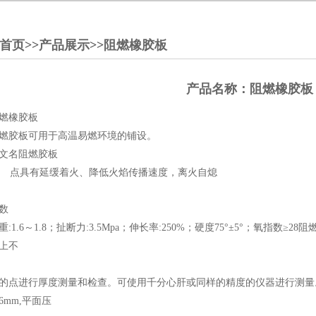
首页
>>
产品展示
>>
阻燃橡胶板
产品名称：阻燃橡胶板
燃橡胶板
燃胶板可用于高温易燃环境的铺设。
文名阻燃胶板
 点具有延缓着火、降低火焰传播速度，离火自熄
数
重:1.6～1.8；扯断力:3.5Mpa；伸长率:250%；硬度75°±5°；氧指
上不
的点进行厚度测量和检查。可使用千分心肝或同样的精度的仪器进行测量。千
6mm,平面压