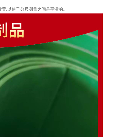
垫应平展放置,以使千分尺测量之间是平滑的。